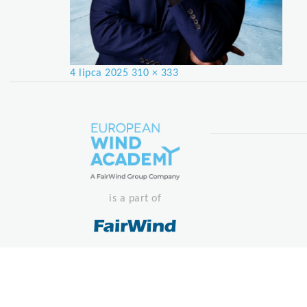
Posted
Full
4 lipca 2025
310 × 333
on
size
is a part of